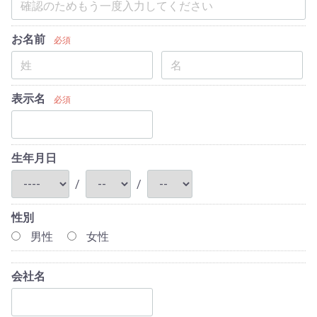
お名前
必須
表示名
必須
生年月日
/
/
性別
男性
女性
会社名